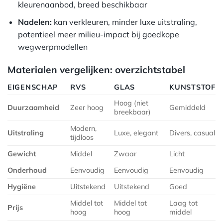
kleurenaanbod, breed beschikbaar
Nadelen:
kan verkleuren, minder luxe uitstraling,
potentieel meer milieu-impact bij goedkope
wegwerpmodellen
Materialen vergelijken: overzichtstabel
EIGENSCHAP
RVS
GLAS
KUNSTSTOF
Hoog (niet
Duurzaamheid
Zeer hoog
Gemiddeld
breekbaar)
Modern,
Uitstraling
Luxe, elegant
Divers, casual
tijdloos
Gewicht
Middel
Zwaar
Licht
Onderhoud
Eenvoudig
Eenvoudig
Eenvoudig
Hygiëne
Uitstekend
Uitstekend
Goed
Middel tot
Middel tot
Laag tot
Prijs
hoog
hoog
middel