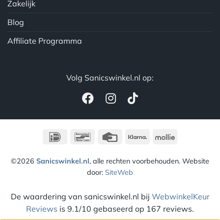
Zakelijk
Blog
Affiliate Programma
Volg Sanicswinkel.nl op:
IDeal
Bancontact
Credit
Klarna
Mollie
Card
©2026
Sanicswinkel.nl
, alle rechten voorbehouden. Website
door:
SiteWeb
De waardering van sanicswinkel.nl bij
WebwinkelKeur
Reviews
is 9.1/10 gebaseerd op 167 reviews.