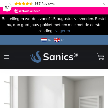
×
167
Reviews
9,1
Bestellingen worden vanaf 15 augustus verzonden. Bestel
nu, dan gaat jouw pakket meteen mee met de eerste
zending.
Negeren
Ga
NL
EN
naar
inhoud