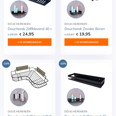
DOUCHEREKKEN
DOUCHEREKKEN
Doucherek Zelfklevend 40 cm RVS
Doucherek Zonder Boren
Oorspronkelijke
Huidige
Oorspronkelijke
Huidige
24,95
19,95
€
€
29,35
23,47
€
€
prijs
prijs
prijs
prijs
was:
is:
was:
is:
+ IN WINKELWAGEN
+ IN WINKELWAGEN
€ 29,35.
€ 24,95.
€ 23,47.
€ 19,95.
-15%
-15%
DOUCHEREKKEN
DOUCHEREKKEN