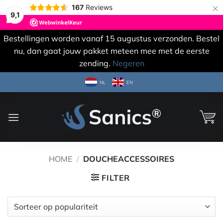
×
167
Reviews
9,1
Bestellingen worden vanaf 15 augustus verzonden. Bestel
nu, dan gaat jouw pakket meteen mee met de eerste
zending.
Negeren
Ga
NL
EN
naar
inhoud
HOME
/
DOUCHEACCESSOIRES
FILTER