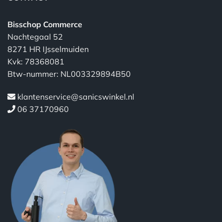
Bisschop Commerce
Nachtegaal 52
8271 HR IJsselmuiden
Kvk: 78368081
Btw-nummer: NL003329894B50
klantenservice@sanicswinkel.nl
06 37170960