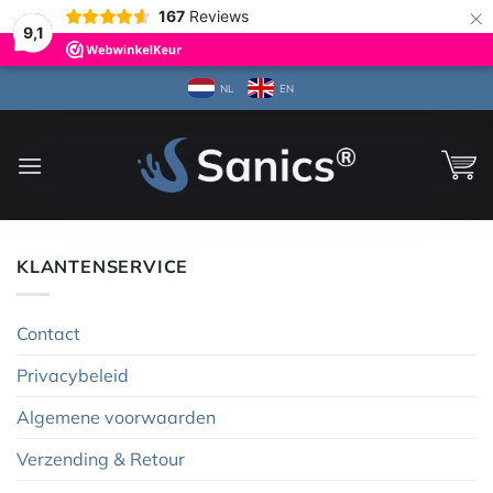
×
167
Reviews
9,1
Ga
NL
EN
naar
inhoud
KLANTENSERVICE
Contact
Privacybeleid
Algemene voorwaarden
Verzending & Retour