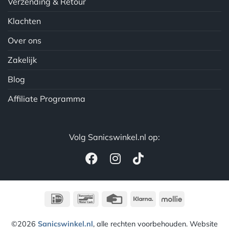
Verzending & Retour
Klachten
Over ons
Zakelijk
Blog
Affiliate Programma
Volg Sanicswinkel.nl op:
IDeal
Bancontact
Credit
Klarna
Mollie
Card
©2026
Sanicswinkel.nl
, alle rechten voorbehouden. Website