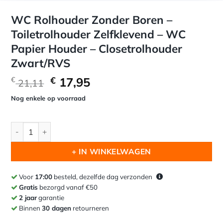
WC Rolhouder Zonder Boren –
Toiletrolhouder Zelfklevend – WC
Papier Houder – Closetrolhouder
Zwart/RVS
Oorspronkelijke
Huidige
€
17,95
€
21,11
prijs
prijs
Nog enkele op voorraad
was:
is:
€ 21,11.
€ 17,95.
WC Rolhouder Zonder Boren - Toiletrolhouder Zelfklevend -
+ IN WINKELWAGEN
Voor
17:00
besteld, dezelfde dag verzonden
Gratis
bezorgd vanaf €50
2 jaar
garantie
Binnen
30 dagen
retourneren