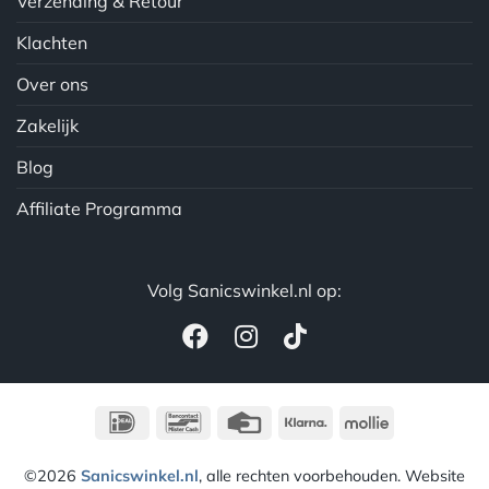
Verzending & Retour
Klachten
Over ons
Zakelijk
Blog
Affiliate Programma
Volg Sanicswinkel.nl op:
IDeal
Bancontact
Credit
Klarna
Mollie
Card
©2026
Sanicswinkel.nl
, alle rechten voorbehouden. Website