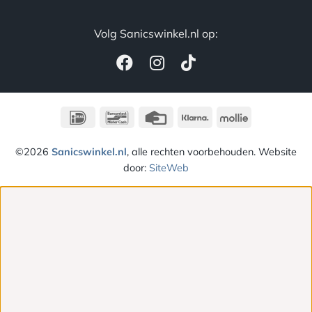
Volg Sanicswinkel.nl op:
IDeal
Bancontact
Credit
Klarna
Mollie
Card
©2026
Sanicswinkel.nl
, alle rechten voorbehouden. Website
door:
SiteWeb