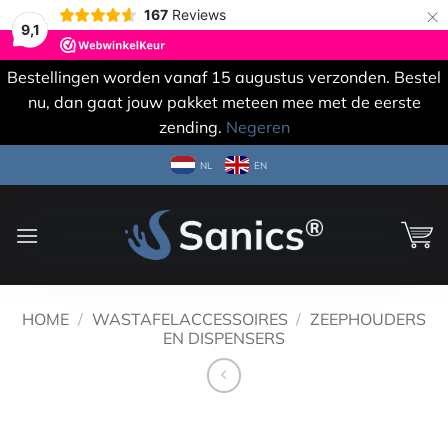
×
167
Reviews
9,1
Bestellingen worden vanaf 15 augustus verzonden. Bestel
nu, dan gaat jouw pakket meteen mee met de eerste
zending.
Negeren
Ga
NL
EN
naar
inhoud
HOME
/
WASTAFELACCESSOIRES
/
ZEEPHOUDERS
EN DISPENSERS