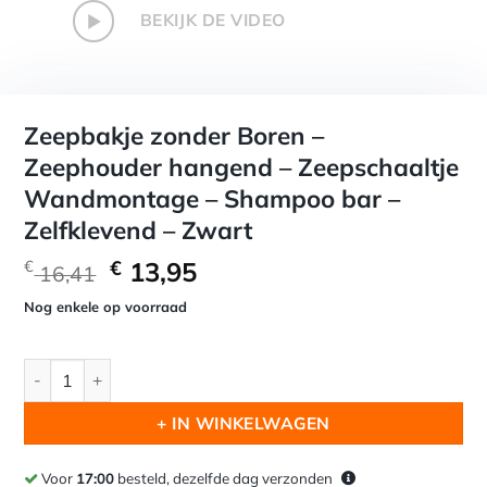
Zeepbakje zonder Boren –
Zeephouder hangend – Zeepschaaltje
Wandmontage – Shampoo bar –
Zelfklevend – Zwart
Oorspronkelijke
Huidige
€
13,95
€
16,41
prijs
prijs
Nog enkele op voorraad
was:
is:
€ 16,41.
€ 13,95.
Zeepbakje zonder Boren – Zeephouder hangend – Zeepschaal
+ IN WINKELWAGEN
Voor
17:00
besteld, dezelfde dag verzonden