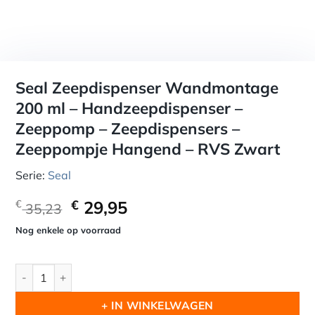
Seal Zeepdispenser Wandmontage
200 ml – Handzeepdispenser –
Zeeppomp – Zeepdispensers –
Zeeppompje Hangend – RVS Zwart
Serie:
Seal
Oorspronkelijke
Huidige
€
29,95
€
35,23
prijs
prijs
Nog enkele op voorraad
was:
is:
€ 35,23.
€ 29,95.
Seal Zeepdispenser Wandmontage 200 ml - Handzeepdispens
+ IN WINKELWAGEN