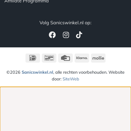
Affiliate Programma
Volg Sanicswinkel.nl op:
IDeal
Bancontact
Credit
Klarna
Mollie
Card
©2026
Sanicswinkel.nl
, alle rechten voorbehouden. Website
door:
SiteWeb