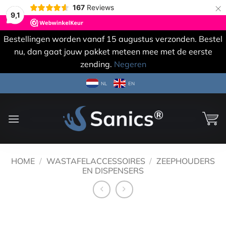
×
167
Reviews
9,1
Bestellingen worden vanaf 15 augustus verzonden. Bestel
nu, dan gaat jouw pakket meteen mee met de eerste
zending.
Negeren
Ga
NL
EN
naar
inhoud
HOME
/
WASTAFELACCESSOIRES
/
ZEEPHOUDERS
EN DISPENSERS