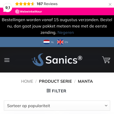
×
167
Reviews
9,1
Bestellingen worden vanaf 15 augustus verzonden. Bestel
nu, dan gaat jouw pakket meteen mee met de eerste
zending.
Negeren
Ga
NL
EN
naar
inhoud
HOME
/
PRODUCT SERIE
/
MANTA
FILTER