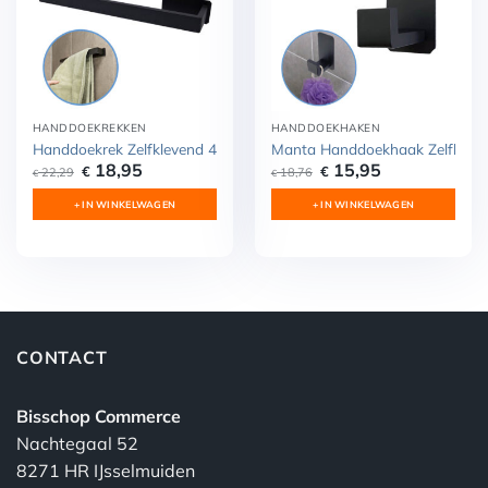
HANDDOEKREKKEN
HANDDOEKHAKEN
Handdoekrek Zelfklevend 40 cm RVS
Manta Handdoekhaak Zelfklev
Oorspronkelijke
Huidige
Oorspronkelijke
Huidige
18,95
15,95
€
€
22,29
18,76
€
€
prijs
prijs
prijs
prijs
was:
is:
was:
is:
+ IN WINKELWAGEN
+ IN WINKELWAGEN
€ 22,29.
€ 18,95.
€ 18,76.
€ 15,95.
CONTACT
Bisschop Commerce
Nachtegaal 52
8271 HR IJsselmuiden