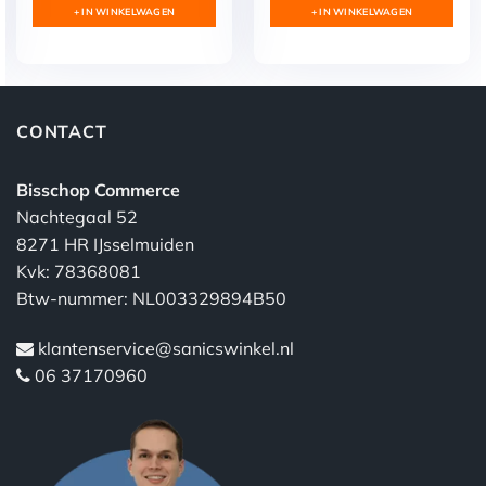
was:
is:
+ IN WINKELWAGEN
+ IN WINKELWAGEN
€ 32,88.
€ 27,95.
CONTACT
Bisschop Commerce
Nachtegaal 52
8271 HR IJsselmuiden
Kvk: 78368081
Btw-nummer: NL003329894B50
klantenservice@sanicswinkel.nl
06 37170960