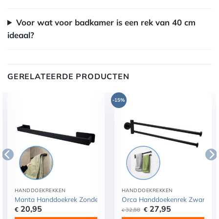
Voor wat voor badkamer is een rek van 40 cm
ideaal?
GERELATEERDE PRODUCTEN
-15%
HANDDOEKREKKEN
HANDDOEKREKKEN
Handdoekhouders RVS
 – Handdoekstang Zelfklevend – Handdoekhouders RVS
oekhouder – Handdoekenrek Badkamer of Keuken – Handdoekstang Zel
Toiletrolhouder Zelfklevend – WC Papier Houder – Closetrolhouder Zil
Manta Handdoekrek Zonder Boren Zwart 60 CM – Handdoekhoude
Orca Handdoekenrek Zwart Inc
Oorspronkelijke
Huidige
20,95
27,95
€
€
32,88
€
prijs
prijs