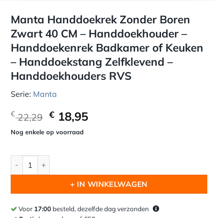
Manta Handdoekrek Zonder Boren
Zwart 40 CM – Handdoekhouder –
Handdoekenrek Badkamer of Keuken
– Handdoekstang Zelfklevend –
Handdoekhouders RVS
Serie:
Manta
Oorspronkelijke
Huidige
€
18,95
€
22,29
prijs
prijs
Nog enkele op voorraad
was:
is:
€ 22,29.
€ 18,95.
Manta Handdoekrek Zonder Boren Zwart 40 CM - Handdoekh
+ IN WINKELWAGEN
Voor
17:00
besteld, dezelfde dag verzonden