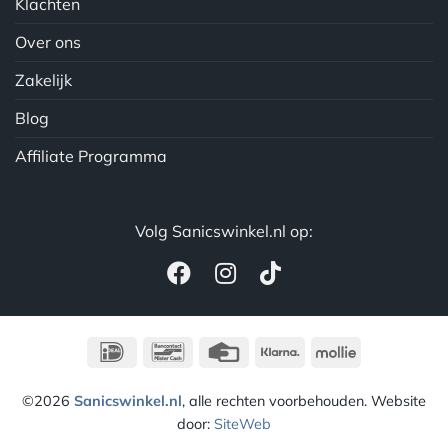
Klachten
Over ons
Zakelijk
Blog
Affiliate Programma
Volg Sanicswinkel.nl op:
IDeal
Bancontact
Credit
Klarna
Mollie
Card
©2026
Sanicswinkel.nl
, alle rechten voorbehouden. Website
door:
SiteWeb