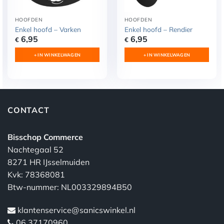
HOOFDEN
HOOFDEN
Enkel hoofd – Varken
Enkel hoofd – Rendier
6,95
6,95
€
€
+ IN WINKELWAGEN
+ IN WINKELWAGEN
CONTACT
Bisschop Commerce
Nachtegaal 52
8271 HR IJsselmuiden
Kvk: 78368081
Btw-nummer: NL003329894B50
klantenservice@sanicswinkel.nl
06 37170960