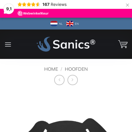
×
167
Reviews
9,1
Ga
NL
EN
naar
inhoud
HOME
/
HOOFDEN