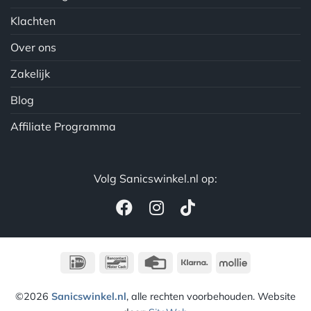
Klachten
Over ons
Zakelijk
Blog
Affiliate Programma
Volg Sanicswinkel.nl op:
IDeal
Bancontact
Credit
Klarna
Mollie
Card
©2026
Sanicswinkel.nl
, alle rechten voorbehouden. Website