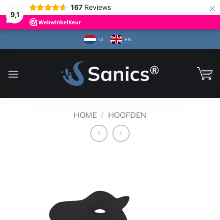
×
167
Reviews
9,1
Ga
NL
EN
naar
inhoud
HOME
/
HOOFDEN