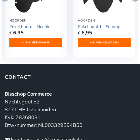
HOOFDEN
HOOFDEN
Enkel hoofd – Rendier
Enkel hoofd – Schaap
6,95
6,95
€
€
+ IN WINKELWAGEN
+ IN WINKELWAGEN
CONTACT
Bisschop Commerce
Nachtegaal 52
8271 HR IJsselmuiden
Kvk: 78368081
Btw-nummer: NL003329894B50
klantenservice@sanicswinkel.nl