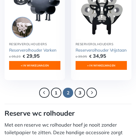
RESERVEROLHOUDERS
RESERVEROLHOUDERS
Reserverolhouder Varken
Reserverolhouder Vrijstaand Ko
Oorspronkelijke
Huidige
Oorspronkelijke
Huidige
29,95
34,95
€
€
35,23
39,95
€
€
prijs
prijs
prijs
prijs
was:
is:
was:
is:
+ IN WINKELWAGEN
+ IN WINKELWAGEN
€ 35,23.
€ 29,95.
€ 39,95.
€ 34,95.
1
2
3
Reserve wc rolhouder
Met een reserve wc rolhouder hoef je nooit zonder
toiletpapier te zitten. Deze handige accessoire zorgt