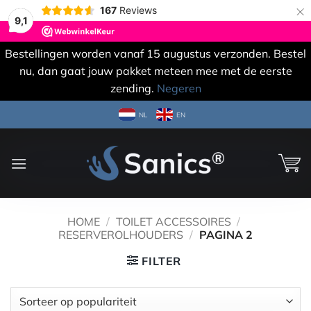
×
167
Reviews
9,1
Bestellingen worden vanaf 15 augustus verzonden. Bestel
nu, dan gaat jouw pakket meteen mee met de eerste
zending.
Negeren
Ga
NL
EN
naar
inhoud
HOME
/
TOILET ACCESSOIRES
/
RESERVEROLHOUDERS
/
PAGINA 2
FILTER