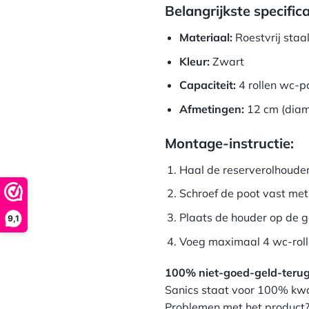
Belangrijkste specifica
Materiaal:
Roestvrij staa
Kleur:
Zwart
Capaciteit:
4 rollen wc-p
Afmetingen:
12 cm (diam
Montage-instructie:
Haal de reserverolhouder
Schroef de poot vast me
Plaats de houder op de 
9,1
Voeg maximaal 4 wc-rollen
100% niet-goed-geld-terug
Sanics staat voor 100% kwal
Problemen met het product? 