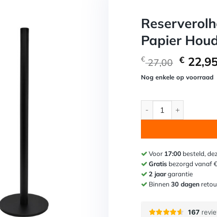
Reserverolh
Papier Houd
Oorspr
€
22,9
€
27,00
prijs
Nog enkele op voorraad
was:
€ 27,00
Reserverolhouder Vrij
Voor
17:00
besteld, de
Gratis
bezorgd vanaf 
2 jaar
garantie
Binnen
30 dagen
retou