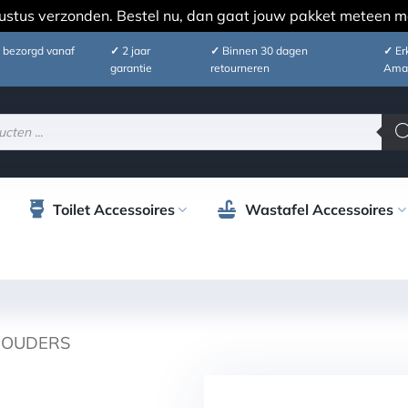
ustus verzonden. Bestel nu, dan gaat jouw pakket meteen m
 bezorgd vanaf
✓
2 jaar
✓
Binnen 30 dagen
✓
Erk
garantie
retourneren
Ama
Toilet Accessoires
Wastafel Accessoires
HOUDERS