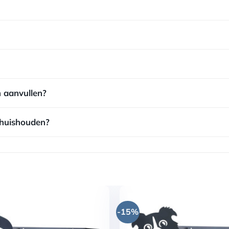
n aanvullen?
 huishouden?
-15%