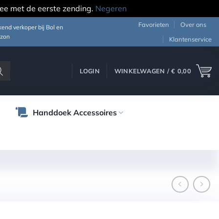
ee met de eerste zending.
Negeren
Favorieten
Over ons
end verkoper bij Bol en
zon
Klantenservice
LOGIN
WINKELWAGEN /
€
0,00
Handdoek Accessoires