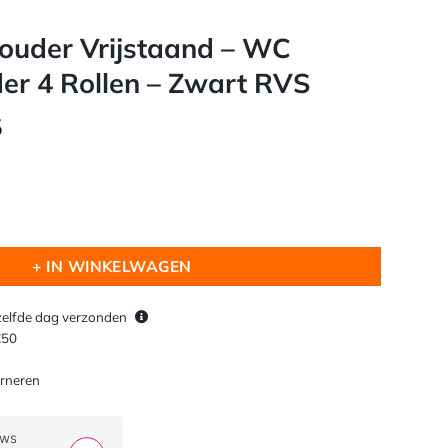
ouder Vrijstaand – WC
er 4 Rollen – Zwart RVS
onkelijke
Huidige
5
prijs
is:
.
€ 22,95.
staand - WC Papier Houder 4 Rollen - Zwart RVS aantal
+ IN WINKELWAGEN
zelfde dag verzonden
€50
rneren