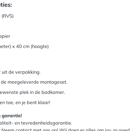
ties:
l (RVS)
apier
eter) x 40 cm (hoogte)
 uit de verpakking.
t de meegeleverde montageset.
gewenste plek in de badkamer.
 toe, en je bent klaar!
 garantie!
iteit- en tevredenheidsgarantie.
Neem contact met ons op! Wij doen er alles om jou zo goed mo