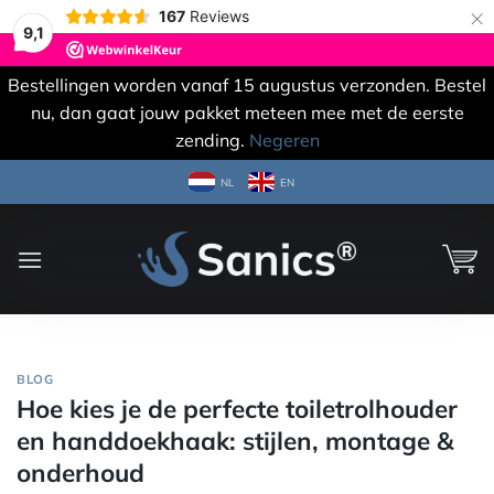
×
167
Reviews
9,1
Bestellingen worden vanaf 15 augustus verzonden. Bestel
nu, dan gaat jouw pakket meteen mee met de eerste
zending.
Negeren
Ga
NL
EN
naar
inhoud
BLOG
Hoe kies je de perfecte toiletrolhouder
en handdoekhaak: stijlen, montage &
onderhoud