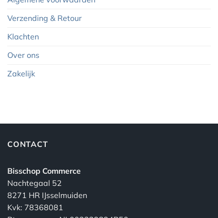
Verzending & Retour
Klachten
Over ons
Zakelijk
CONTACT
Bisschop Commerce
Nachtegaal 52
8271 HR IJsselmuiden
Kvk: 78368081