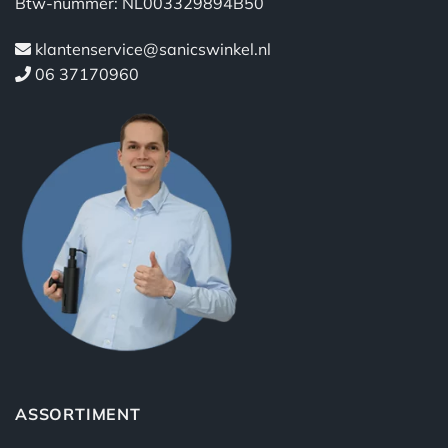
Btw-nummer: NL003329894B50
klantenservice@sanicswinkel.nl
06 37170960
ASSORTIMENT