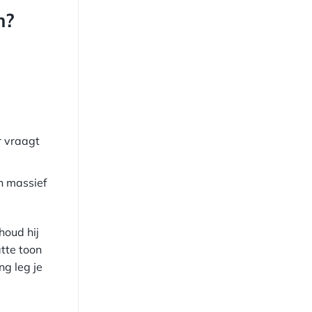
m?
r vraagt
n massief
houd hij
tte toon
ng leg je