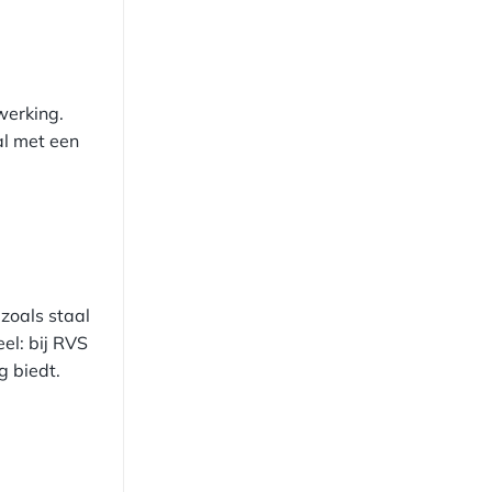
werking.
al met een
zoals staal
el: bij RVS
g biedt.