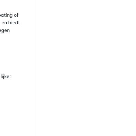
ating of
 en biedt
tegen
ijker