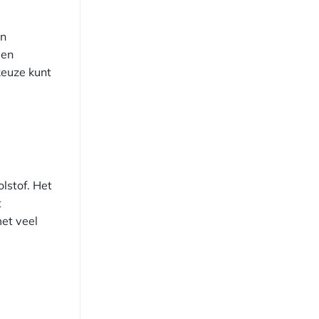
en
een
keuze kunt
lstof. Het
t
et veel