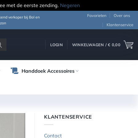
ee met de eerste zending.
Negeren
Favorieten
Over ons
end verkoper bij Bol en
zon
Klantenservice
LOGIN
WINKELWAGEN /
€
0,00
Handdoek Accessoires
KLANTENSERVICE
Contact