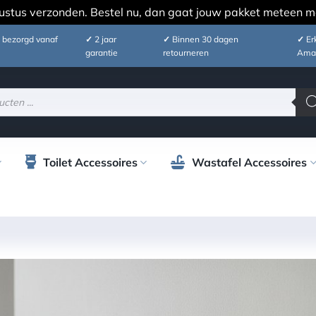
ustus verzonden. Bestel nu, dan gaat jouw pakket meteen m
 bezorgd vanaf
✓
2 jaar
✓
Binnen 30 dagen
✓
Erk
garantie
retourneren
Ama
Toilet Accessoires
Wastafel Accessoires