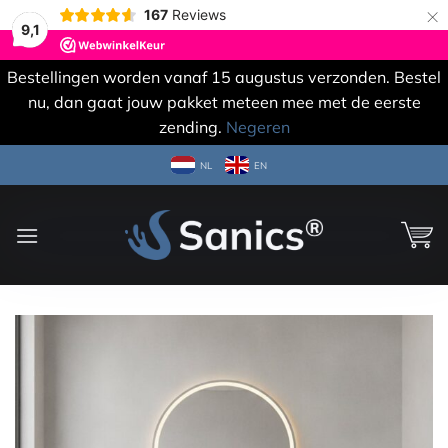
×
167
Reviews
9,1
Bestellingen worden vanaf 15 augustus verzonden. Bestel
nu, dan gaat jouw pakket meteen mee met de eerste
zending.
Negeren
Ga
NL
EN
naar
inhoud