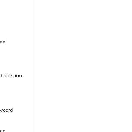
ad.
schade aan
twoord
nen