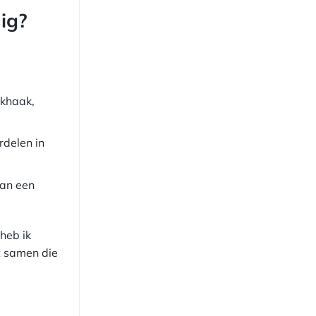
ig?
ekhaak,
rdelen in
dan een
 heb ik
et samen die