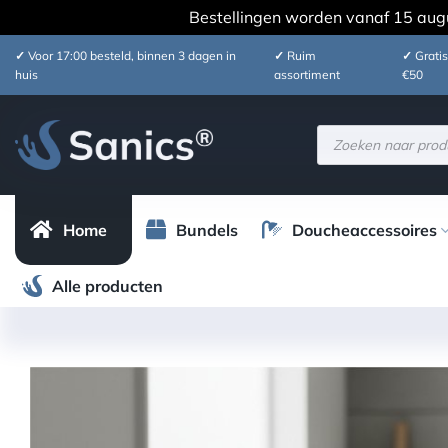
Bestellingen worden vanaf 15 aug
Ga
✓
Voor 17:00 besteld, binnen 3 dagen in
✓
Ruim
✓
Gratis
naar
huis
assortiment
€50
inhoud
Producten
zoeken
Home
Bundels
Doucheaccessoires
Alle producten