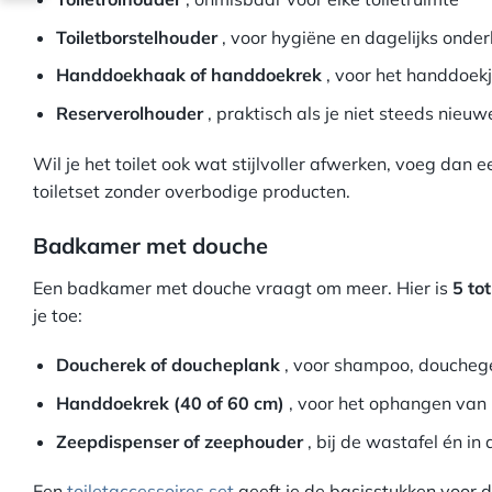
Toiletborstelhouder
, voor hygiëne en dagelijks onde
Handdoekhaak of handdoekrek
, voor het handdoek
Reserverolhouder
, praktisch als je niet steeds nieuwe
Wil je het toilet ook wat stijlvoller afwerken, voeg dan 
toiletset zonder overbodige producten.
Badkamer met douche
Een badkamer met douche vraagt om meer. Hier is
5 to
je toe:
Doucherek of doucheplank
, voor shampoo, douchege
Handdoekrek (40 of 60 cm)
, voor het ophangen va
Zeepdispenser of zeephouder
, bij de wastafel én in
Een
toiletaccessoires set
geeft je de basisstukken voor