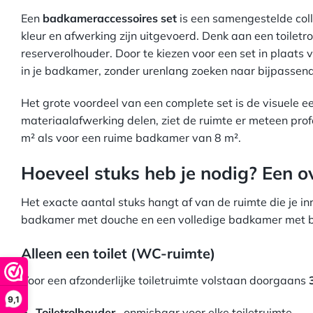
Een
badkameraccessoires set
is een samengestelde colle
kleur en afwerking zijn uitgevoerd. Denk aan een toilet
reserverolhouder. Door te kiezen voor een set in plaats 
in je badkamer, zonder urenlang zoeken naar bijpassen
Het grote voordeel van een complete set is de visuele ee
materiaalafwerking delen, ziet de ruimte er meteen profe
m² als voor een ruime badkamer van 8 m².
Hoeveel stuks heb je nodig? Een o
Het exacte aantal stuks hangt af van de ruimte die je inr
badkamer met douche en een volledige badkamer met 
Alleen een toilet (WC-ruimte)
Voor een afzonderlijke toiletruimte volstaan doorgaans
9,1
Toiletrolhouder
, onmisbaar voor elke toiletruimte