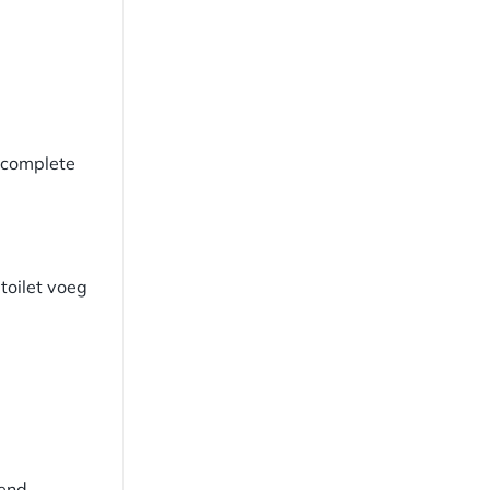
n complete
 toilet voeg
send