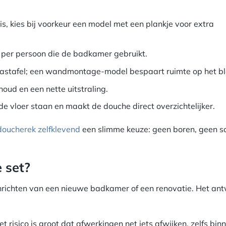
is, kies bij voorkeur een model met een plankje voor extra
 per persoon die de badkamer gebruikt.
 wastafel; een wandmontage-model bespaart ruimte op het bl
oud en een nette uitstraling.
de vloer staan en maakt de douche direct overzichtelijker.
doucherek zelfklevend
een slimme keuze: geen boren, geen 
 set?
t inrichten van een nieuwe badkamer of een renovatie. Het an
 risico is groot dat afwerkingen net iets afwijken, zelfs bin