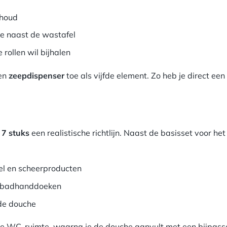
rhoud
je naast de wastafel
 rollen wil bijhalen
een
zeepdispenser
toe als vijfde element. Zo heb je direct ee
t 7 stuks
een realistische richtlijn. Naast de basisset voor het
l en scheerproducten
n badhanddoeken
 de douche
 de WC-ruimte, waarna je de douche aanvult met een bijpas