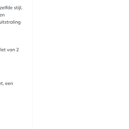
lfde stijl,
 en
itstraling
let van 2
et, een