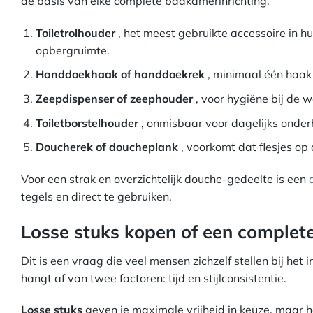
de basis van elke complete badkamerinrichting.
Toiletrolhouder
, het meest gebruikte accessoire in hu
opbergruimte.
Handdoekhaak of handdoekrek
, minimaal één haak
Zeepdispenser of zeephouder
, voor hygiëne bij de
Toiletborstelhouder
, onmisbaar voor dagelijks onderh
Doucherek of doucheplank
, voorkomt dat flesjes op 
Voor een strak en overzichtelijk douche-gedeelte is een
tegels en direct te gebruiken.
Losse stuks kopen of een complete
Dit is een vraag die veel mensen zichzelf stellen bij he
hangt af van twee factoren: tijd en stijlconsistentie.
Losse stuks
geven je maximale vrijheid in keuze, maar het