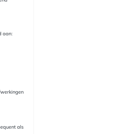
d aan:
 afwerkingen
sequent als