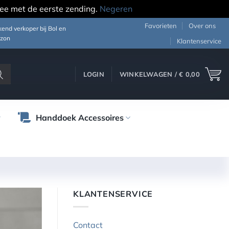
ee met de eerste zending.
Negeren
Favorieten
Over ons
end verkoper bij Bol en
zon
Klantenservice
LOGIN
WINKELWAGEN /
€
0,00
Handdoek Accessoires
KLANTENSERVICE
Contact