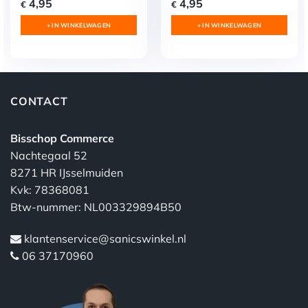
4,95
4,95
€
€
+ IN WINKELWAGEN
+ IN WINKELWAGEN
CONTACT
Bisschop Commerce
Nachtegaal 52
8271 HR IJsselmuiden
Kvk: 78368081
Btw-nummer: NL003329894B50
klantenservice@sanicswinkel.nl
06 37170960