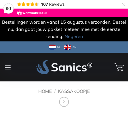
×
167
Reviews
9,1
Bestellingen worden vanaf 15 augustus verzonden. Bestel
nu, dan gaat jouw pakket meteen mee met de eerste
zending.
Negeren
Ga
NL
EN
naar
inhoud
HOME
/
KASSAKOOPJE