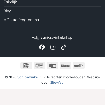
Zakelijk
Blog
Affiliate Programma
Volg Sanicswinkel.nl op:
IDeal
Bancontact
Credit
Klarna
Mollie
Card
©2026
Sanicswinkel.nl
, alle rechten voorbehouden. Website
door:
SiteWeb