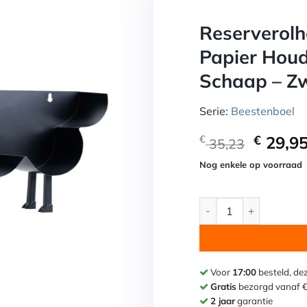
Reserverolh
Papier Hou
Schaap – Zw
Serie:
Beestenboel
Oorspr
€
29,9
€
35,23
prijs
Nog enkele op voorraad
was:
€ 35,23
Reserverolhouder Vrij
Toevoegen aan f