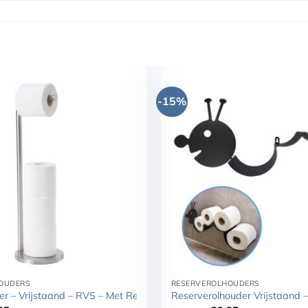
rverolhouder?
-15%