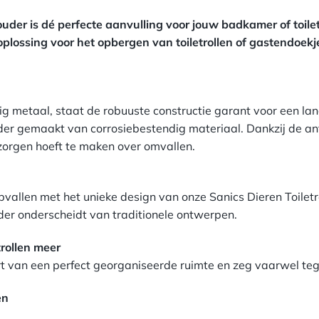
nste kamertje, met deze moderne en leuke reserverolhouder! V
ouder is dé perfecte aanvulling voor jouw badkamer of toilet
 oplossing voor het opbergen van toiletrollen of gastendoekje
g metaal, staat de robuuste constructie garant voor een la
uder gemaakt van corrosiebestendig materiaal. Dankzij de antis
zorgen hoeft te maken over omvallen.
opvallen met het unieke design van onze Sanics Dieren Toile
uder onderscheidt van traditionele ontwerpen.
rollen meer
t van een perfect georganiseerde ruimte en zeg vaarwel te