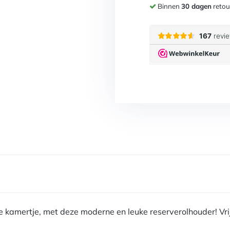
Voor
17:00
besteld, de
Gratis
bezorgd vanaf 
2 jaar
garantie
Binnen
30 dagen
retou