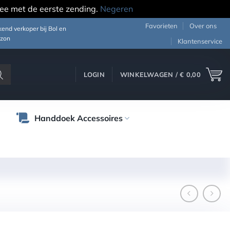
ee met de eerste zending.
Negeren
Favorieten
Over ons
end verkoper bij Bol en
zon
Klantenservice
LOGIN
WINKELWAGEN /
€
0,00
Handdoek Accessoires