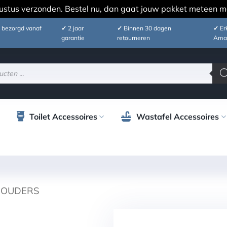
ustus verzonden. Bestel nu, dan gaat jouw pakket meteen m
 bezorgd vanaf
✓
2 jaar
✓
Binnen 30 dagen
✓
Erk
garantie
retourneren
Ama
Toilet Accessoires
Wastafel Accessoires
HOUDERS