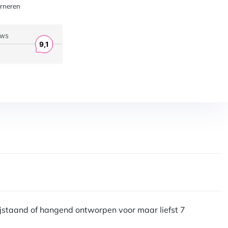
zelfde dag verzonden
€50
rneren