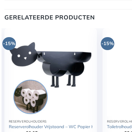
Welke toiletrolhouder past goed bij de schaap-rese
GERELATEERDE PRODUCTEN
-15%
-15%