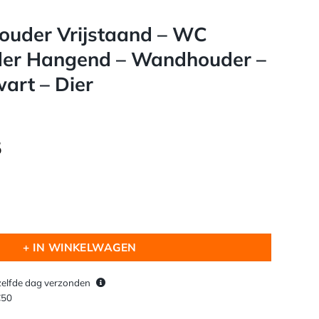
ouder Vrijstaand – WC
der Hangend – Wandhouder –
art – Dier
onkelijke
Huidige
5
prijs
is:
.
€ 29,95.
staand - WC Papier Houder Hangend - Wandhouder - Schaap - Z
+ IN WINKELWAGEN
avorieten