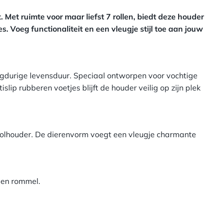
rijstaand of hangend ontworpen voor maar liefst 7
. Met ruimte voor maar liefst 7 rollen, biedt deze houder
s. Voeg functionaliteit en een vleugje stijl toe aan jouw
ngdurige levensduur. Speciaal ontworpen voor vochtige
lip rubberen voetjes blijft de houder veilig op zijn plek
trolhouder. De dierenvorm voegt een vleugje charmante
gen rommel.