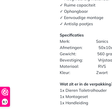
Belangrijkste eigenschapp
✓ Hoogwaardig materiaal
✓ Ruime capaciteit
✓ Ophangbaar
✓ Eenvoudige montage
✓ Antislip pootjes
Specificaties
Merk: Sanics
Afmetingen: 50x10x
Gewicht: 560 gr
Bevestiging: Vrijstaand
Materiaal: RVS
Kleur: Zwart
Wat zit er in de verpakking
9,1
1x Dieren Toiletrolhouder
1x Montageset