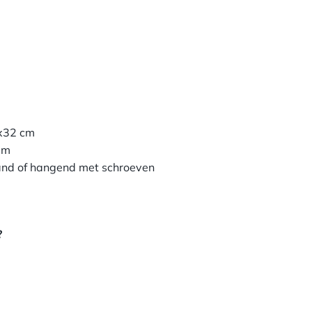
en
32 cm
am
 of hangend met schroeven
?