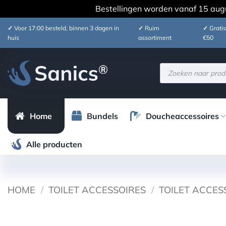
Bestellingen worden vanaf 15 aug
Ga
✓
Voor 17:00 besteld, binnen 3 dagen in
✓
Ruim
✓
Gratis
naar
huis
assortiment
€50
inhoud
Producten
zoeken
Home
Bundels
Doucheaccessoires
Alle producten
HOME
/
TOILET ACCESSOIRES
/
TOILET ACCES