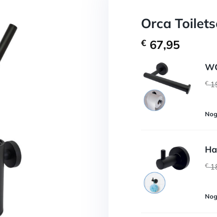
Orca Toilets
€
67,95
WC
€
1
Nog
Ha
€
1
Nog