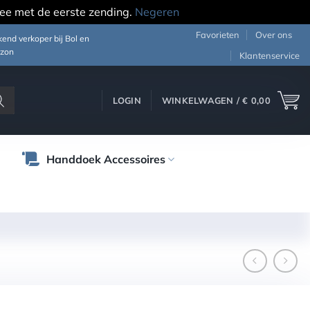
ee met de eerste zending.
Negeren
Favorieten
Over ons
end verkoper bij Bol en
zon
Klantenservice
LOGIN
WINKELWAGEN /
€
0,00
Handdoek Accessoires