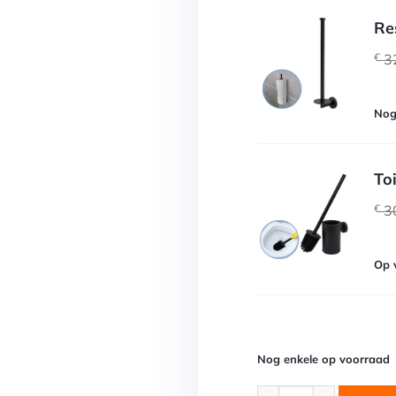
Re
€
3
Nog
To
€
3
Op 
Nog enkele op voorraad
Orca Toiletset M 1 aan