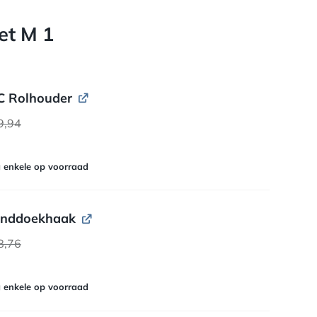
et M 1
 Rolhouder
9,94
 enkele op voorraad
nddoekhaak
8,76
 enkele op voorraad