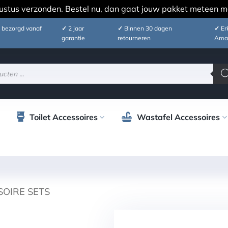
ustus verzonden. Bestel nu, dan gaat jouw pakket meteen m
 bezorgd vanaf
✓
2 jaar
✓
Binnen 30 dagen
✓
Erk
garantie
retourneren
Ama
Toilet Accessoires
Wastafel Accessoires
SOIRE SETS