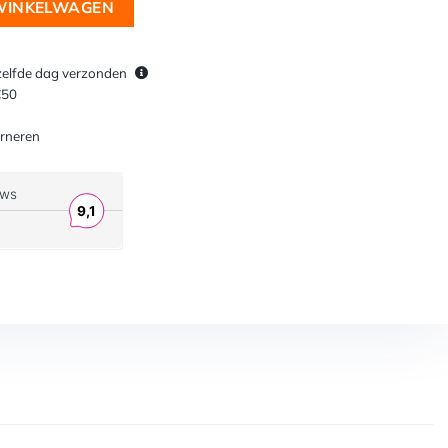
 WINKELWAGEN
zelfde dag verzonden
€50
rneren