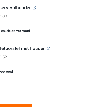
serverolhouder
2,88
 enkele op voorraad
iletborstel met houder
0,52
voorraad
tal