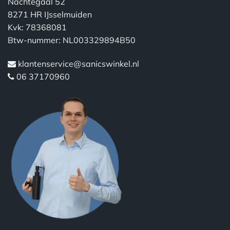
Nachtegaal 52
8271 HR IJsselmuiden
Kvk: 78368081
Btw-nummer: NL003329894B50
klantenservice@sanicswinkel.nl
06 37170960