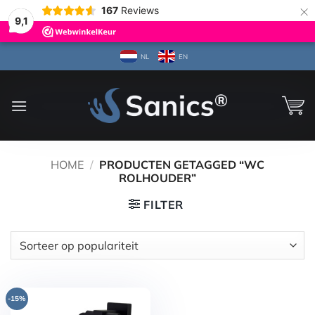
×
167
Reviews
9,1
Ga
NL
EN
naar
inhoud
HOME
/
PRODUCTEN GETAGGED “WC
ROLHOUDER”
FILTER
-15%