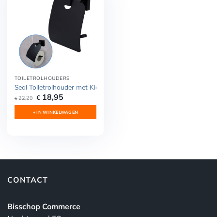
TOILETROLHOUDERS
Seal Toiletrolhouder met Klep RVS
Oorspronkelijke
Huidige
18,95
€
22,29
€
prijs
prijs
was:
is:
+ IN WINKELWAGEN
€ 22,29.
€ 18,95.
CONTACT
Bisschop Commerce