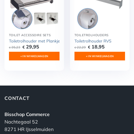
TOILET ACCESSOIRE SETS
TOILETROLHOUDERS
Toiletrolhouder met Plankje Zelfklevend + 2 haakjes RVS
Toiletrolhouder RVS
Oorspronkelijke
Huidige
Oorspronkelijke
Huidige
29,95
18,95
€
€
35,23
22,29
€
€
prijs
prijs
prijs
prijs
was:
is:
was:
is:
+ IN WINKELWAGEN
+ IN WINKELWAGEN
€ 35,23.
€ 29,95.
€ 22,29.
€ 18,95.
CONTACT
Bisschop Commerce
Nachtegaal 52
8271 HR IJsselmuiden