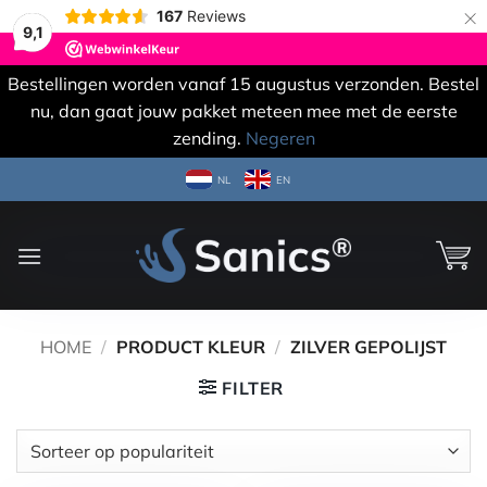
×
167
Reviews
9,1
Bestellingen worden vanaf 15 augustus verzonden. Bestel
nu, dan gaat jouw pakket meteen mee met de eerste
zending.
Negeren
Ga
NL
EN
naar
inhoud
HOME
/
PRODUCT KLEUR
/
ZILVER GEPOLIJST
FILTER