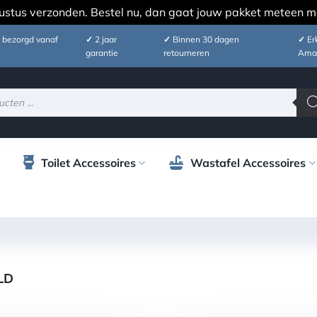
ustus verzonden. Bestel nu, dan gaat jouw pakket meteen m
 bezorgd vanaf
✓
2 jaar
✓
Binnen 30 dagen
✓
Erk
garantie
retourneren
Ama
Toilet Accessoires
Wastafel Accessoires
LD