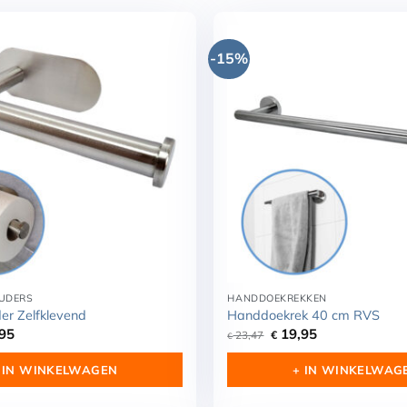
-15%
UDERS
HANDDOEKREKKEN
der Zelfklevend
Handdoekrek 40 cm RVS
ronkelijke
Huidige
Oorspronkelijke
Huidige
95
19,95
23,47
€
€
prijs
prijs
prijs
is:
was:
is:
 IN WINKELWAGEN
+ IN WINKELWAG
11.
€ 17,95.
€ 23,47.
€ 19,95.