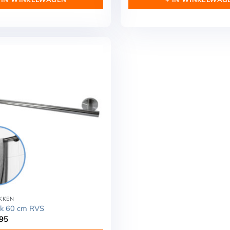
KKEN
k 60 cm RVS
ronkelijke
Huidige
95
prijs