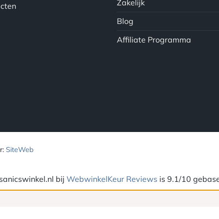
Zakelijk
ucten
Blog
Affiliate Programma
r:
SiteWeb
anicswinkel.nl bij
WebwinkelKeur Reviews
is 9.1/10 gebas