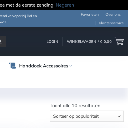
ee met de eerste zending.
Negeren
Favorieten
Over ons
end verkoper bij Bol en
zon
Klantenservice
LOGIN
WINKELWAGEN /
€
0,00
Handdoek Accessoires
Gesorteerd
Toont alle 10 resultaten
op
populariteit