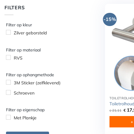
FILTERS
-15%
Filter op kleur
Zilver geborsteld
Filter op materiaal
RVS
Filter op ophangmethode
3M Sticker (zelfklevend)
Schroeven
TOILETROLHO
Toiletrolhou
Oorsp
17,
Filter op eigenschap
21,11
€
€
prijs
was:
Met Plankje
+
€ 21,