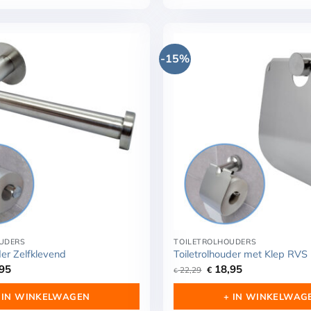
-15%
UDERS
TOILETROLHOUDERS
der Zelfklevend
Toiletrolhouder met Klep RVS
ronkelijke
Huidige
Oorspronkelijke
Huidige
95
18,95
22,29
€
€
prijs
prijs
prijs
is:
was:
is:
 IN WINKELWAGEN
+ IN WINKELWAG
11.
€ 17,95.
€ 22,29.
€ 18,95.