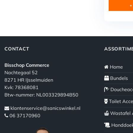
was:
+
€ 34,
CONTACT
ASSORTIM
Bisschop Commerce
Home
Nachtegaal 52
Bundels
8271 HR IJsselmuiden
Kvk: 78368081
Doucheacc
Btw-nummer: NL003329894B50
Toilet Acce
klantenservice@sanicswinkel.nl
Wastafel 
06 37170960
Handdoek