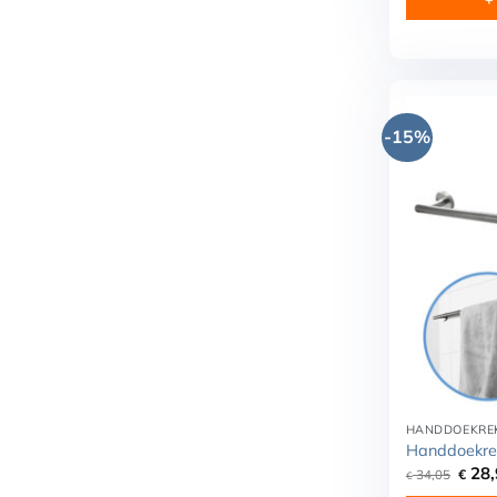
-15%
HANDDOEKRE
Handdoekre
Oorsp
28,
34,05
€
€
prijs