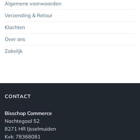
Algemene voorwaarden
Verzending & Retour
Klachten
Over ons
Zakelijk
CONTACT
Bisschop Commerce
Nachtegaal 52
8271 HR IJsselmuiden
Kvk: 78368081