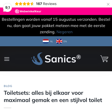
×
167
Reviews
9,1
Bestellingen worden vanaf 15 augustus verzonden. Bestel
nu, dan gaat jouw pakket meteen mee met de eerste
zending.
Negeren
Ga
NL
EN
naar
inhoud
BLOG
Toiletsets: alles bij elkaar voor
maximaal gemak en een stijlvol toilet