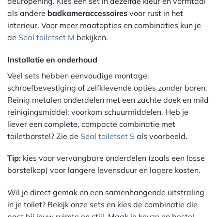
deuropening. Kies een set in dezelfde kleur en vormtaal
als andere
badkameraccessoires
voor rust in het
interieur. Voor meer maatopties en combinaties kun je
de
Seal toiletset M
bekijken.
Installatie en onderhoud
Veel sets hebben eenvoudige montage:
schroefbevestiging of zelfklevende opties zonder boren.
Reinig metalen onderdelen met een zachte doek en mild
reinigingsmiddel; voorkom schuurmiddelen. Heb je
liever een complete, compacte combinatie met
toiletborstel? Zie de
Seal toiletset S
als voorbeeld.
Tip:
kies voor vervangbare onderdelen (zoals een losse
borstelkop) voor langere levensduur en lagere kosten.
Wil je direct gemak en een samenhangende uitstraling
in je toilet? Bekijk onze sets en kies de combinatie die
past bij jouw ruimte en stijl. Maak je keuze en bestel