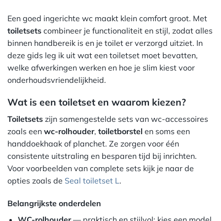
Een goed ingerichte wc maakt klein comfort groot. Met
toiletsets
combineer je functionaliteit en stijl, zodat alles
binnen handbereik is en je toilet er verzorgd uitziet. In
deze gids leg ik uit wat een toiletset moet bevatten,
welke afwerkingen werken en hoe je slim kiest voor
onderhoudsvriendelijkheid.
Wat is een toiletset en waarom kiezen?
Toiletsets
zijn samengestelde sets van wc-accessoires
zoals een
wc-rolhouder
,
toiletborstel
en soms een
handdoekhaak of planchet. Ze zorgen voor één
consistente uitstraling en besparen tijd bij inrichten.
Voor voorbeelden van complete sets kijk je naar de
opties zoals de
Seal toiletset L
.
Belangrijkste onderdelen
WC-rolhouder
— praktisch en stijlvol; kies een model